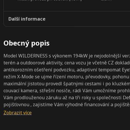
Další informace
Obecný popis
Model WILDERNESS s výkonem 194kW je nejodolnější verze
terén a outdoorové aktivity, cena vozu je včetně CZ dokl
antikorozním ošetření podvozku, adaptivní tempomat EyeSi
režim X-Mode se ujme řízení motoru, převodovky, pohonu 
maximální jistotou provedl špatnými cestami i po kluzkém p
couvací kamera, střešní nosiče, rádi Vám umožníme proh
Vám prodlouženou záruku až na tři roky u společnosti Def
pojišťovnou , zajistíme Vám výhodné financování a pojištěn