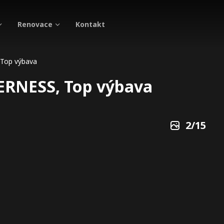
Renovace
Kontakt
 Top výbava
ERNESS, Top výbava
2
/
15