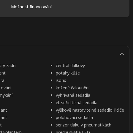
Možnost financování
ory zadní
centrál dálkový
ent
potahy kůže
era
isofix
tování
kožené čalounění
mykání
vyhřívaná sedadla
el. seřiditelná sedadla
lant
výškově nastavitelné sedadlo řidiče
lant
polohovací sedadla
t
senzor tlaku v pneumatikách
od volantem
přední světla LED