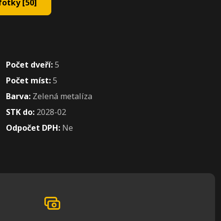
otky [50]
Počet dveří:
5
Počet míst:
5
Barva:
Zelená metalíza
STK do:
2028-02
Odpočet DPH:
Ne