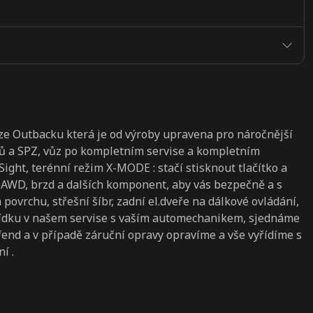
 Outbacku která je od výroby upravena pro náročnější
adů a SPZ, vůz po kompletním servise a kompletním
ght, terénní režim X-MODE : stačí stisknout tlačítko a
AWD, brzd a dalších komponent, aby vás bezpečně a s
ovrchu, střešní šíbr, zadní el.dveře na dálkové ovládání,
lídku v našem servise s vaším automechanikem, sjednáme
end a v případě záruční opravy opravíme a vše vyřídíme s
í .