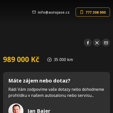
info@autojase.cz
777 308 000
989 000 Kč
35 000 km
Máte zájem nebo dotaz?
Rádi Vám zodpovíme vaše dotazy nebo dohodneme
prohlídku v našem autosalonu nebo servisu...
Jan Bajer