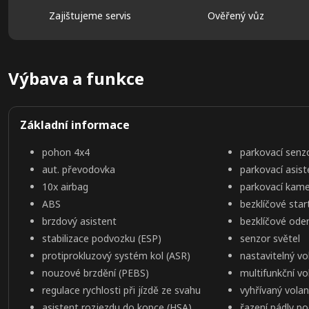
Zajištujeme servis
Ověřený vůz
Výbava a funkce
Základní informace
pohon 4x4
parkovací senz
aut. převodovka
parkovací asist
10x airbag
parkovací kam
ABS
bezklíčové star
brzdový asistent
bezklíčové ode
stabilizace podvozku (ESP)
senzor světel
protiprokluzový systém kol (ASR)
nastavitelný vo
nouzové brzdění (PEBS)
multifunkční vo
regulace rychlosti při jízdě ze svahu
vyhřívaný volan
asistent rozjezdu do kopce (HSA)
řazení pádly p