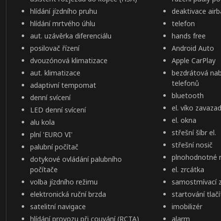
hlídání jízdního pruhu
deaktivace air
hlídání mrtvého úhlu
telefon
aut. uzávěrka diferenciálu
hands free
posilovač řízení
Android Auto
dvouzónová klimatizace
Apple CarPlay
aut. klimatizace
bezdrátová nab
telefonů
adaptivní tempomat
bluetooth
denní svícení
el. víko zavaz
LED denní svícení
el. okna
alu kola
střešní šíbr el.
plní 'EURO VI'
střešní nosič
palubní počítač
plnohodnotné r
dotykové ovládání palubního
počítače
el. zrcátka
volba jízdního režimu
samostmívací 
elektronická ruční brzda
startování tlač
satelitní navigace
imobilizér
hlídání provozu při couvání (RCTA)
alarm