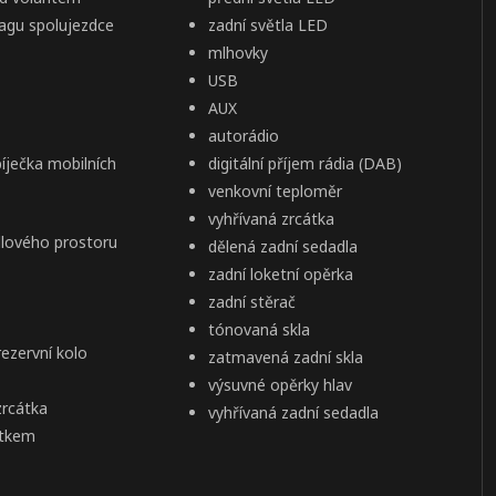
bagu spolujezdce
zadní světla LED
mlhovky
USB
AUX
autorádio
íječka mobilních
digitální příjem rádia (DAB)
venkovní teploměr
vyhřívaná zrcátka
adlového prostoru
dělená zadní sedadla
zadní loketní opěrka
zadní stěrač
tónovaná skla
ezervní kolo
zatmavená zadní skla
výsuvné opěrky hlav
zrcátka
vyhřívaná zadní sedadla
ítkem