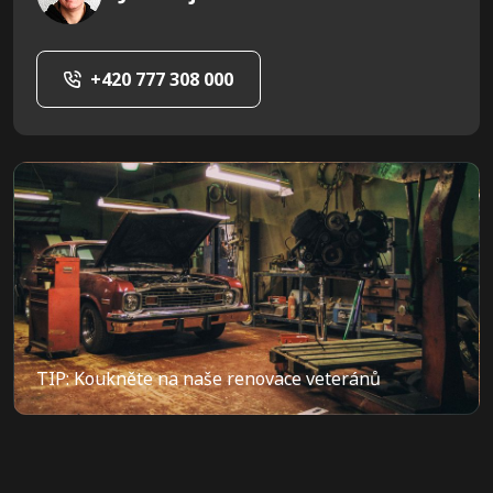
+420 777 308 000
TIP: Koukněte na naše renovace veteránů