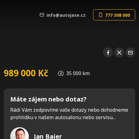
info@autojase.cz
777 308 000
989 000 Kč
35 000 km
Máte zájem nebo dotaz?
Rádi Vám zodpovíme vaše dotazy nebo dohodneme
prohlídku v našem autosalonu nebo servisu...
Jan Bajer