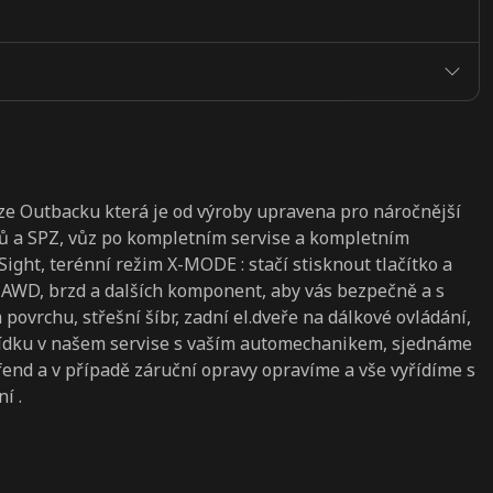
 Outbacku která je od výroby upravena pro náročnější
adů a SPZ, vůz po kompletním servise a kompletním
ght, terénní režim X-MODE : stačí stisknout tlačítko a
AWD, brzd a dalších komponent, aby vás bezpečně a s
ovrchu, střešní šíbr, zadní el.dveře na dálkové ovládání,
lídku v našem servise s vaším automechanikem, sjednáme
end a v případě záruční opravy opravíme a vše vyřídíme s
í .