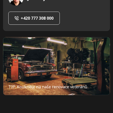
+420 777 308 000
TIP: Koukněte na naše renovace veteránů