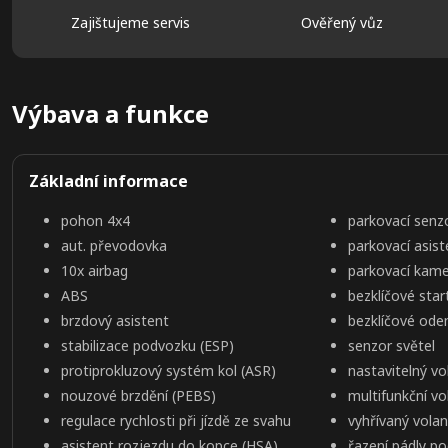
Zajištujeme servis
Ověřený vůz
Výbava a funkce
Základní informace
pohon 4x4
parkovací senz
aut. převodovka
parkovací asist
10x airbag
parkovací kam
ABS
bezklíčové star
brzdový asistent
bezklíčové ode
stabilizace podvozku (ESP)
senzor světel
protiprokluzový systém kol (ASR)
nastavitelný vo
nouzové brzdění (PEBS)
multifunkční vo
regulace rychlosti při jízdě ze svahu
vyhřívaný volan
asistent rozjezdu do kopce (HSA)
řazení pádly p