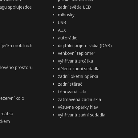
bagu spolujezdce
zadní světla LED
mlhovky
USB
AUX
autorádio
íječka mobilních
digitální příjem rádia (DAB)
venkovní teploměr
vyhřívaná zrcátka
adlového prostoru
dělená zadní sedadla
zadní loketní opěrka
zadní stěrač
tónovaná skla
ezervní kolo
zatmavená zadní skla
výsuvné opěrky hlav
zrcátka
vyhřívaná zadní sedadla
ítkem