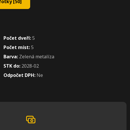
otky [50]
Počet dveří:
5
Počet míst:
5
Barva:
Zelená metalíza
STK do:
2028-02
Odpočet DPH:
Ne