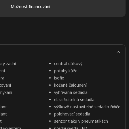
Možnost financování
ory zadní
centrál dálkový
ent
potahy kůže
era
isofix
tování
kožené čalounění
mykání
vyhřívaná sedadla
el. seřiditelná sedadla
lant
výškově nastavitelné sedadlo řidiče
lant
polohovací sedadla
t
senzor tlaku v pneumatikách
od volantem
přední světla LED