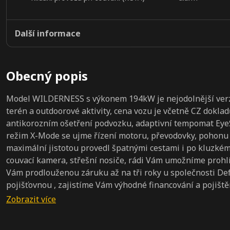
Další informace
Obecný popis
Model WILDERNESS s výkonem 194kW je nejodolnější verze
terén a outdoorové aktivity, cena vozu je včetně CZ dokl
antikorozním ošetření podvozku, adaptivní tempomat EyeSi
režim X-Mode se ujme řízení motoru, převodovky, pohonu 
maximální jistotou provedl špatnými cestami i po kluzkém p
couvací kamera, střešní nosiče, rádi Vám umožníme proh
Vám prodlouženou záruku až na tři roky u společnosti Def
pojišťovnou , zajistíme Vám výhodné financování a pojištěn