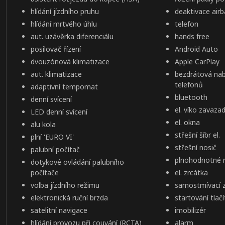
hlídání jízdního pruhu
deaktivace air
hlídání mrtvého úhlu
telefon
aut. uzávěrka diferenciálu
hands free
posilovač řízení
Android Auto
dvouzónová klimatizace
Apple CarPlay
aut. klimatizace
bezdrátová nab
telefonů
adaptivní tempomat
bluetooth
denní svícení
el. víko zavaz
LED denní svícení
el. okna
alu kola
střešní šíbr el.
plní 'EURO VI'
střešní nosič
palubní počítač
plnohodnotné r
dotykové ovládání palubního
počítače
el. zrcátka
volba jízdního režimu
samostmívací 
elektronická ruční brzda
startování tlač
satelitní navigace
imobilizér
hlídání provozu při couvání (RCTA)
alarm