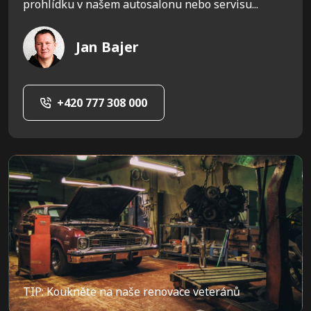
prohlídku v našem autosalonu nebo servisu...
Jan Bajer
+420 777 308 000
TIP: Koukněte na naše renovace veteránů