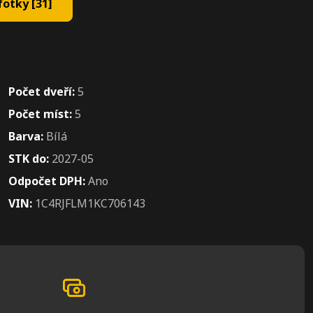
otky [31]
Počet dveří:
5
Počet míst:
5
Barva:
Bílá
STK do:
2027-05
Odpočet DPH:
Ano
VIN:
1C4RJFLM1KC706143