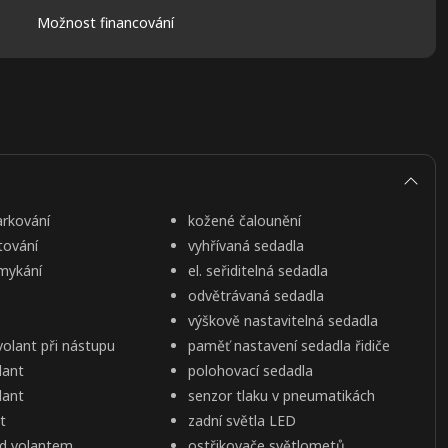
Možnost financování
arkování
kožené čalounění
tování
vyhřívaná sedadla
mykání
el. seřiditelná sedadla
odvětrávaná sedadla
výškově nastavitelná sedadla
 volant při nástupu
paměť nastavení sedadla řidiče
lant
polohovací sedadla
lant
senzor tlaku v pneumatikách
t
zadní světla LED
od volantem
ostřikovače světlometů