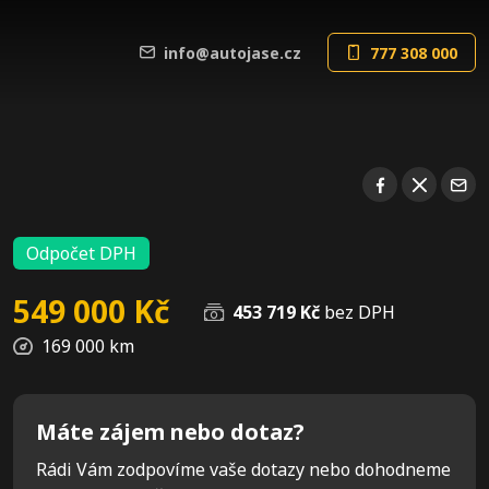
info@autojase.cz
777 308 000
Odpočet DPH
549 000 Kč
453 719 Kč
bez DPH
169 000 km
Máte zájem nebo dotaz?
Rádi Vám zodpovíme vaše dotazy nebo dohodneme