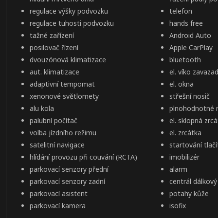
regulace výšky podvozku
telefon
regulace tuhosti podvozku
hands free
tažné zařízení
Android Auto
posilovač řízení
Apple CarPlay
dvouzónová klimatizace
bluetooth
aut. klimatizace
el. víko zavaz
adaptivní tempomat
el. okna
xenonové světlomety
střešní nosič
alu kola
plnohodnotné r
palubní počítač
el. sklopná zrc
volba jízdního režimu
el. zrcátka
satelitní navigace
startování tlač
hlídání provozu při couvání (RCTA)
imobilizér
parkovací senzory přední
alarm
parkovací senzory zadní
centrál dálkový
parkovací asistent
potahy kůže
parkovací kamera
isofix