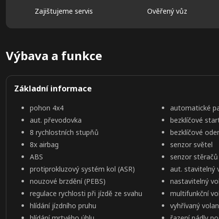
Zajištujeme servis
Ověřený vůz
Výbava a funkce
Základní informace
pohon 4x4
automatické p
aut. převodovka
bezklíčové star
8 rychlostních stupňů
bezklíčové ode
8x airbag
senzor světel
ABS
senzor stěračů
protiprokluzový systém kol (ASR)
aut. stavitelný
nouzové brzdění (PEBS)
nastavitelný vo
regulace rychlosti při jízdě ze svahu
multifunkční vo
hlídání jízdního pruhu
vyhřívaný volan
hlídání mrtvého úhlu
řazení pádly p