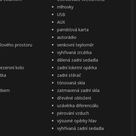
mlhovky
USB
AUX
paměťová karta
autorádio
adlového prostoru
venkovní teploměr
vyhřívaná zrcátka
dělená zadní sedadla
ezervní kolo
zadní loketní opěrka
átka
zadní stěrač
tónovaná skla
ítkem
zatmavená zadní skla
dřevěné obložení
uzávěrka diferenciálu
pérování vzduch
výsuvné opěrky hlav
vyhřívaná zadní sedadla