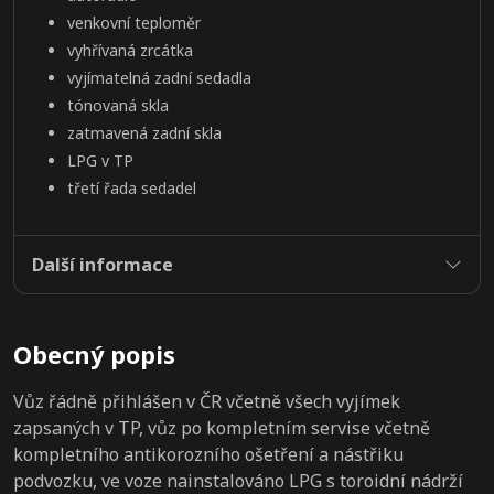
venkovní teploměr
vyhřívaná zrcátka
vyjímatelná zadní sedadla
tónovaná skla
zatmavená zadní skla
LPG v TP
třetí řada sedadel
Další informace
Obecný popis
Vůz řádně přihlášen v ČR včetně všech vyjímek
zapsaných v TP, vůz po kompletním servise včetně
kompletního antikorozního ošetření a nástřiku
podvozku, ve voze nainstalováno LPG s toroidní nádrží