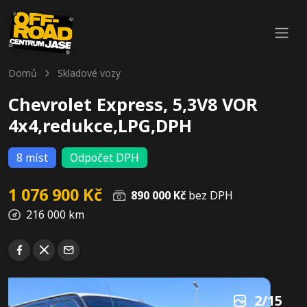
Domů
Skladové vozy
Chevrolet Express, 5,3V8 VOR
4x4,redukce,LPG,DPH
8 míst
Odpočet DPH
1 076 900 Kč
890 000 Kč
bez DPH
216 000 km
2
/
15