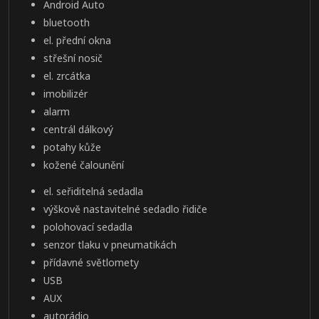
Android Auto
bluetooth
el. přední okna
střešní nosič
el. zrcátka
imobilizér
alarm
centrál dálkový
potahy kůže
kožené čalounění
el. seřiditelná sedadla
výškově nastavitelné sedadlo řidiče
polohovací sedadla
senzor tlaku v pneumatikách
přídavné světlomety
USB
AUX
autorádio