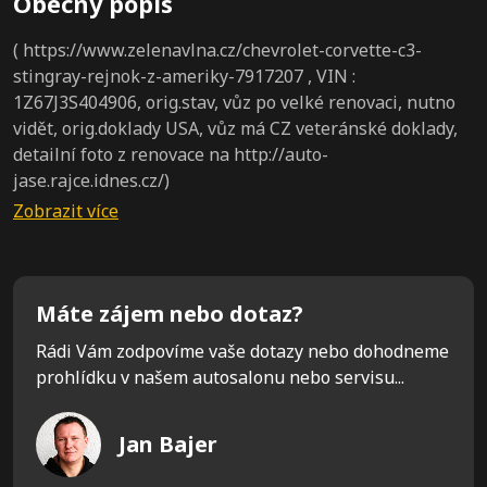
Obecný popis
( https://www.zelenavlna.cz/chevrolet-corvette-c3-
stingray-rejnok-z-ameriky-7917207 , VIN :
1Z67J3S404906, orig.stav, vůz po velké renovaci, nutno
vidět, orig.doklady USA, vůz má CZ veteránské doklady,
detailní foto z renovace na http://auto-
jase.rajce.idnes.cz/)
Máte zájem nebo dotaz?
Rádi Vám zodpovíme vaše dotazy nebo dohodneme
prohlídku v našem autosalonu nebo servisu...
Jan Bajer