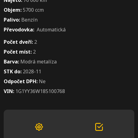
Objem:
5700 ccm
Palivo:
Benzín
Převodovka:
Automatická
Počet dveří:
2
Počet míst:
2
Barva:
Modrá metalíza
STK do:
2028-11
Odpočet DPH:
Ne
VIN:
1G1YY36W185100768