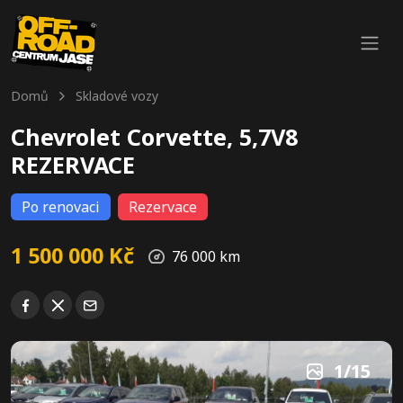
Domů
Skladové vozy
Chevrolet Corvette, 5,7V8
REZERVACE
Po renovaci
Rezervace
1 500 000 Kč
76 000 km
2
/
15